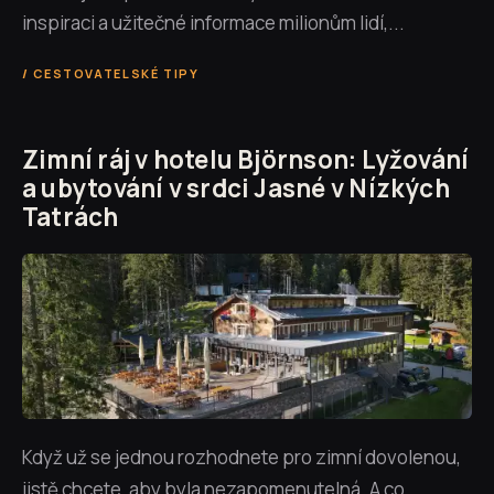
inspiraci a užitečné informace milionům lidí,...
CESTOVATELSKÉ TIPY
Zimní ráj v hotelu Björnson: Lyžování
a ubytování v srdci Jasné v Nízkých
Tatrách
Když už se jednou rozhodnete pro zimní dovolenou,
jistě chcete, aby byla nezapomenutelná. A co