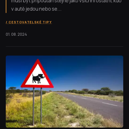
musí být připoután stejně jako všichni ostatní, kdo
v autě jedou nebo se...
CESTOVATELSKÉ TIPY
01. 08. 2024