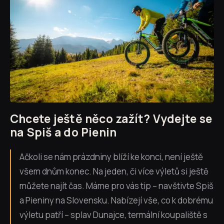
Chcete ještě něco zažít? Vydejte se
na Spiš a do Pienin
Ačkoli se nám prázdniny blíží ke konci, není ještě
všem dnům konec. Na jeden, či více výletů si ještě
můžete najít čas. Máme pro vás tip – navštivte Spiš
a Pieniny na Slovensku. Nabízejí vše, co k dobrému
výletu patří – splav Dunajce, termální koupaliště s