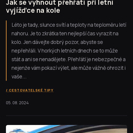
Jak se vyhnout přehřátí při letní
vyjížďce na kole
Léto je tady, slunce svítí a teploty na teploměru letí
nahoru. Je to zkrátka ten nejlepší čas vyrazit na
kolo. Jen dávejte dobrý pozor, abyste se
nepřehřáli. V horkých letních dnech se to může
stát a ani se nenadějete. Přehřátí je nebezpečné a
nejenže vám pokazí výlet, ale může vážně ohrozit i
vaše...
CESTOVATELSKÉ TIPY
05. 08. 2024