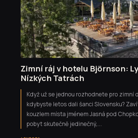
Zimní ráj v hotelu Björnson: L
Nízkých Tatrách
Když už se jednou rozhodnete pro zimní d
kdybyste letos dali šanci Slovensku? Zaví
kouzlem místa jménem Jasná pod Chopkom, 
pobyt skutečně jedinečný,...