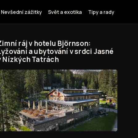
Nevšední zážitky
Svět a exotika
Tipy a rady
Zimní ráj v hotelu Björnson:
Lyžování a ubytování v srdci Jasné
v Nízkých Tatrách