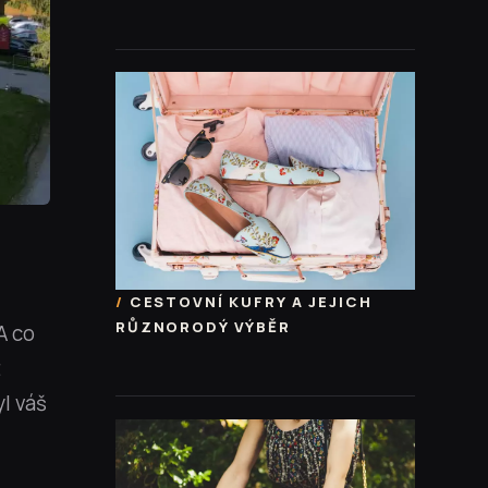
CESTOVNÍ KUFRY A JEJICH
RŮZNORODÝ VÝBĚR
A co
t
l váš