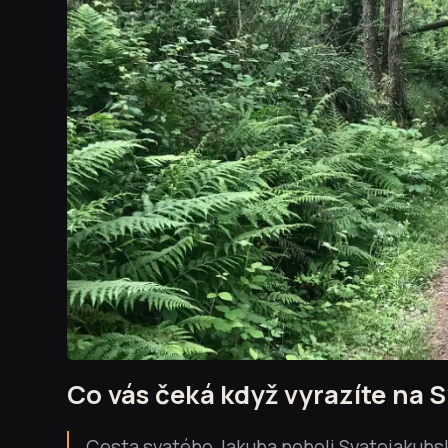
Co vás čeká když vyrazíte na
Cesta svatého Jakuba neboli Svatojakubsk