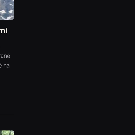
mi
a
vaně
ě na