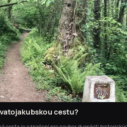
 Svatojakubskou cestu?
á cesta je označení pro soubor dvanácti historický