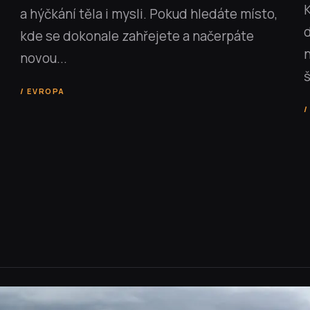
a hýčkání těla i mysli. Pokud hledáte místo,
d
kde se dokonale zahřejete a načerpáte
novou...
š
EVROPA