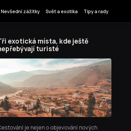
Nevšední zážitky
Svět a exotika
Tipy a rady
Tři exotická místa, kde ještě
nepřebývají turisté
estování je nejen o objevování nových