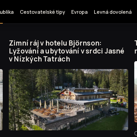
ublika
Cestovatelské tipy
Evropa
Levná dovolená
Zimní ráj v hotelu Björnson:
Lyžování a ubytování v srdci Jasné
v Nízkých Tatrách
C