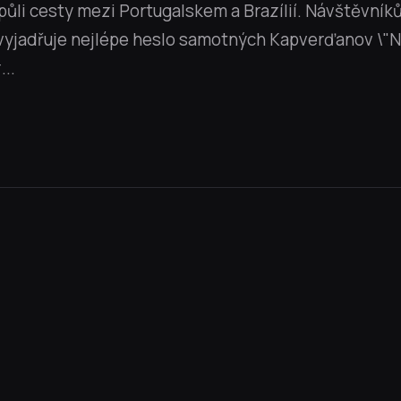
ůli cesty mezi Portugalskem a Brazílií. Návštěvník
ý vyjadřuje nejlépe heslo samotných Kapverďanov \"
..