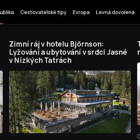
ublika
Cestovatelské tipy
Evropa
Levná dovolená
Zimní ráj v hotelu Björnson:
Lyžování a ubytování v srdci Jasné
v Nízkých Tatrách
C