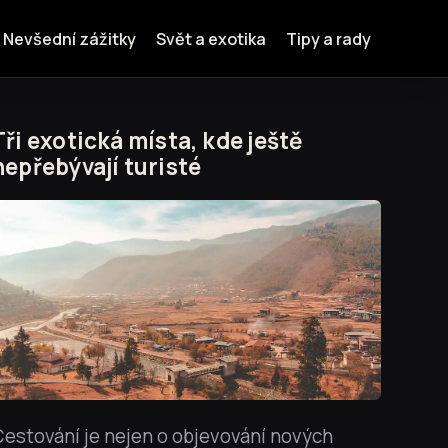
Nevšední zážitky
Svět a exotika
Tipy a rady
Tři exotická místa, kde ještě
nepřebývají turisté
estování je nejen o objevování nových