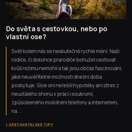
Do světa s cestovkou, nebo po
vlastní ose?
Svět kolem nás se neskutečně rychle mění. Naši
rodiče, či dokonce prarodiče bohužel cestovat
kvůli režimu nemohli a tak jsou občas fascinováni,
jaké neuvěřitelné možnosti dnešní doba
poskytuje. Sice oni neřešili hypotéky ani stres z
neustálého shonu v práci i soukromí,
způsobeného mobilními telefony a internetem,
na...
CESTOVATELSKÉ TIPY