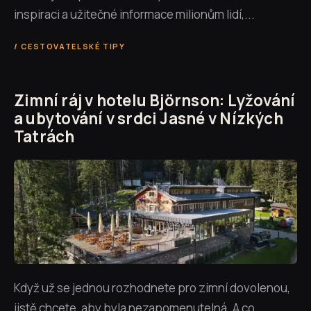
inspiraci a užitečné informace milionům lidí,...
CESTOVATELSKÉ TIPY
Zimní ráj v hotelu Björnson: Lyžování
a ubytování v srdci Jasné v Nízkých
Tatrách
Když už se jednou rozhodnete pro zimní dovolenou,
jistě chcete, aby byla nezapomenutelná. A co