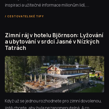
inspiraci a užitečné informace milionům lidí,...
CESTOVATELSKÉ TIPY
Zimní ráj v hotelu Björnson: Lyžování
a ubytování v srdci Jasné v Nízkých
Tatrách
Když už se jednou rozhodnete pro zimní dovolenou,
jistě chcete, aby byla nezapomenutelná. A co