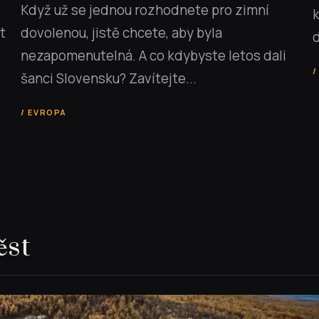
Když už se jednou rozhodnete pro zimní
k
t
dovolenou, jistě chcete, aby byla
d
nezapomenutelná. A co kdybyste letos dali
šanci Slovensku? Zavítejte...
EVROPA
ěst