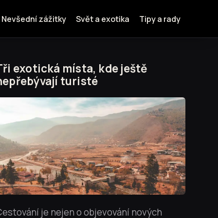
Nevšední zážitky
Svět a exotika
Tipy a rady
Tři exotická místa, kde ještě
nepřebývají turisté
estování je nejen o objevování nových