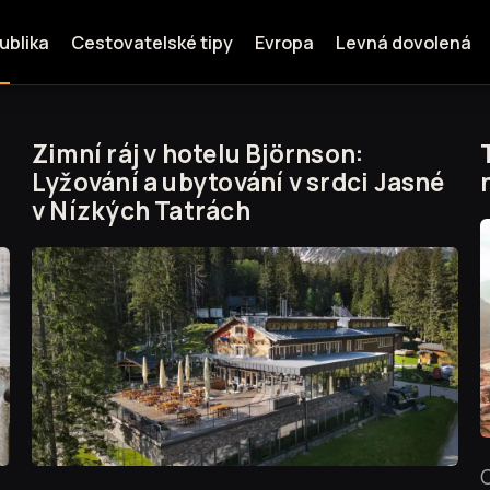
ublika
Cestovatelské tipy
Evropa
Levná dovolená
Zimní ráj v hotelu Björnson:
Lyžování a ubytování v srdci Jasné
v Nízkých Tatrách
C