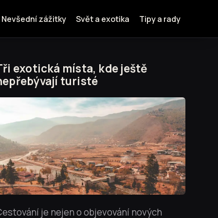
Nevšední zážitky
Svět a exotika
Tipy a rady
Tři exotická místa, kde ještě
nepřebývají turisté
estování je nejen o objevování nových