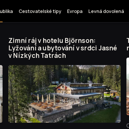
ublika
Cestovatelské tipy
Evropa
Levná dovolená
Zimní ráj v hotelu Björnson:
Lyžování a ubytování v srdci Jasné
v Nízkých Tatrách
C